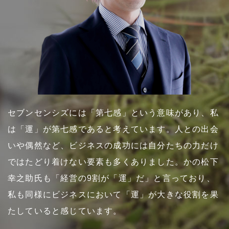
セブンセンシズには「第七感」という意味があり、私
は「運」が第七感であると考えています。人との出会
いや偶然など、ビジネスの成功には自分たちの力だけ
ではたどり着けない要素も多くありました。かの松下
幸之助氏も「経営の9割が「運」だ」と言っており、
私も同様にビジネスにおいて「運」が大きな役割を果
たしていると感じています。