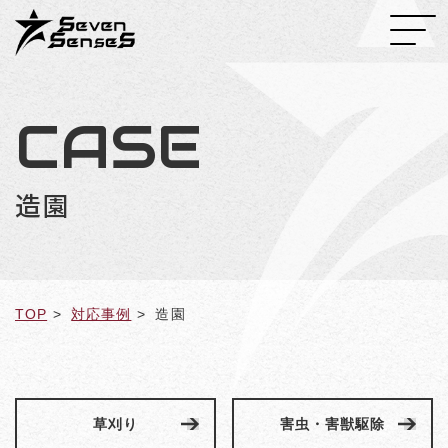
CASE
造園
TOP
対応事例
造園
草刈り
害虫・害獣駆除